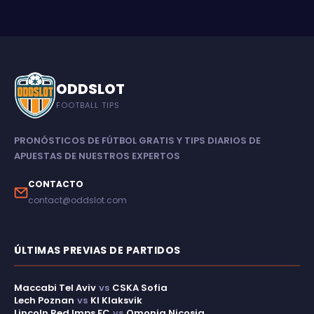
ODDSLOT
FOOTBALL TIPS
PRONÓSTICOS DE FÚTBOL GRATIS Y TIPS DIARIOS DE
APUESTAS DE NUESTROS EXPERTOS
CONTACTO
contact@oddslot.com
ÚLTIMAS PREVIAS DE PARTIDOS
Maccabi Tel Aviv
vs
CSKA Sofia
Lech Poznan
vs
KI Klaksvik
Lincoln Red Imps FC
vs
Omonia Nicosia