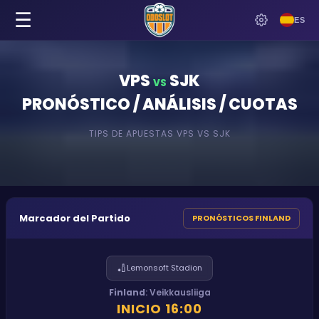
☰
ES
VPS
SJK
VS
PRONÓSTICO / ANÁLISIS / CUOTAS
TIPS DE APUESTAS
VPS
VS
SJK
Marcador del Partido
PRONÓSTICOS FINLAND
🏏
Lemonsoft Stadion
Finland
:
Veikkausliiga
INICIO
16:00