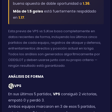
buena apuesta de doble oportunidad a
1.36
.
Más de 1.5 goles
está fuertemente respaldado
en
1.17
.
Esta previa de
VPS
vs
SJK
se basa completamente en
datos recientes de forma, incluyendo los últimos cinco
partidos de cada equipo, registros de ataque y defensa,
enfrentamientos directos y posición actual en la liga.
Todos los análisis son generados algorítmicamente por
ODDSLOT y deben usarse junto con su propio criterio —
ningún resultado está garantizado.
ANÁLISIS DE FORMA
VPS
En sus últimos
5
partidos,
VPS
consiguió
2
victorias
,
empató
0
y perdió
3
.
Ambos equipos marcaron en
3
de esos
5
partidos,