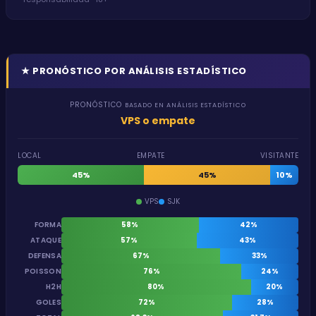
★
PRONÓSTICO POR ANÁLISIS ESTADÍSTICO
PRONÓSTICO
BASADO EN ANÁLISIS ESTADÍSTICO
VPS o empate
LOCAL
EMPATE
VISITANTE
45%
45%
10%
VPS
SJK
FORMA
58%
42%
ATAQUE
57%
43%
DEFENSA
67%
33%
POISSON
76%
24%
H2H
80%
20%
GOLES
72%
28%