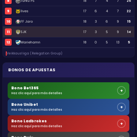
8
Turku PS
18
7
4
7
25
9
Ilves
17
6
4
7
22
10
FF Jaro
18
3
6
9
15
11
SJK
17
3
5
9
14
12
Mariehamn
18
0
5
13
5
Veikkausliiga (Relegation Group)
BONOS DE APUESTAS
Bono Bet365
+
Haz clic aquí para más detalles
Bono Unibet
+
Haz clic aquí para más detalles
Bono Ladbrokes
+
Haz clic aquí para más detalles