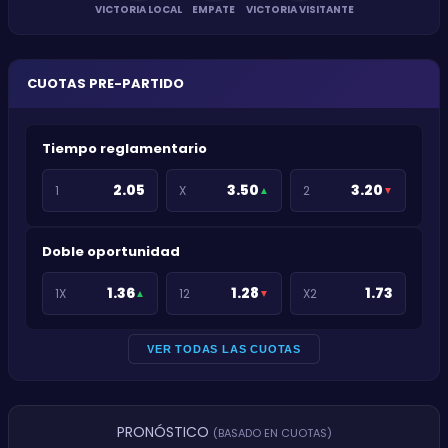
VICTORIA LOCAL
EMPATE
VICTORIA VISITANTE
CUOTAS PRE-PARTIDO
Tiempo reglamentario
2.05
3.50
3.20
1
X
2
▲
▼
Doble oportunidad
1.36
1.28
1.73
1X
12
X2
▲
▼
VER TODAS LAS CUOTAS
PRONÓSTICO
(BASADO EN CUOTAS)