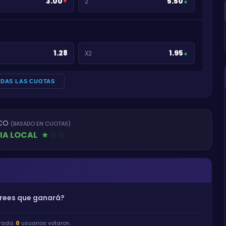
3.00
5.50
2
▼
▲
1.28
1.95
X2
▲
ODAS LAS CUOTAS
CO
(BASADO EN CUOTAS)
IA LOCAL
★
★
★
rees que ganará?
rada.
0
usuarios votaron.