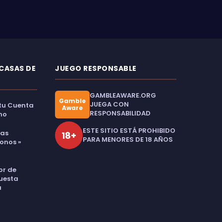
 CASAS DE
JUEGO RESPONSABLE
GAMBLEAWARE.ORG
Gamble
JUEGA CON
 tu Cuenta
Aware
RESPONSABILIDAD
no
ESTE SITIO ESTÁ PROHIBIDO
tas
18+
PARA MENORES DE 18 AÑOS
Bonos »
or de
uesta
a