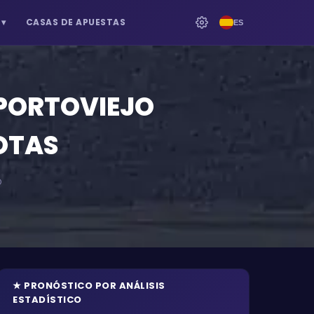
▾
CASAS DE APUESTAS
ES
PORTOVIEJO
UOTAS
O
★
PRONÓSTICO POR ANÁLISIS
ESTADÍSTICO