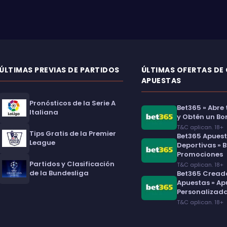
ÚLTIMAS PREVIAS DE PARTIDOS
ÚLTIMAS OFERTAS DE
APUESTAS
Pronósticos de la Serie A
Bet365 » Abre
Italiana
y Obtén un Bo
T&C aplican. 18+
Tips Gratis de la Premier
Bet365 Apues
League
Deportivas » 
Promociones
Partidos y Clasificación
T&C aplican. 18+
de la Bundesliga
Bet365 Cread
Apuestas » Ap
Personalizad
T&C aplican. 18+