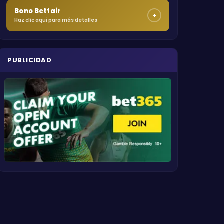
Bono Betfair
+
Haz clic aquí para más detalles
PUBLICIDAD