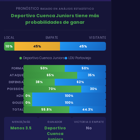
PRONÓSTICO
BASADO EN ANÁLISIS ESTADÍSTICO
Deportivo Cuenca Juniors tiene más
probabilidades de ganar
LOCAL
EMPATE
VISITANTE
10%
45%
45%
Deportivo Cuenca Juniors
LDU Portoviejo
FORMA
50%
50%
ATAQUE
65%
35%
DEFENSA
38%
62%
POISSON
70%
30%
H2H
0%
100%
GOLES
0%
100%
TOTAL
55.8%
44.3%
MENOS/MÁS
GANADOR
VICTORIA O EMPATE
Menos 3.5
Deportivo
No
Cuenca
Juniors