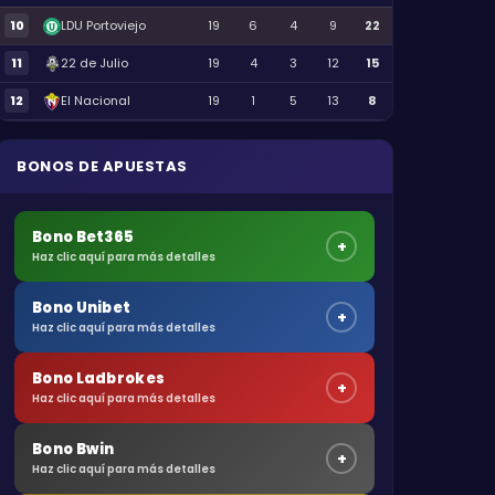
10
LDU Portoviejo
19
6
4
9
22
11
22 de Julio
19
4
3
12
15
12
El Nacional
19
1
5
13
8
BONOS DE APUESTAS
Bono Bet365
+
Haz clic aquí para más detalles
Bono Unibet
+
Haz clic aquí para más detalles
Bono Ladbrokes
+
Haz clic aquí para más detalles
Bono Bwin
+
Haz clic aquí para más detalles