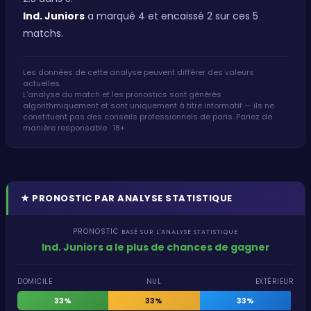
Ind. Juniors
a marqué
4
et encaissé
2
sur ces
5
matchs.
Les données de cette analyse peuvent différer des valeurs
actuelles.
L'analyse du match et les pronostics sont générés
algorithmiquement et sont uniquement à titre informatif — ils ne
constituent pas des conseils professionnels de paris. Pariez de
manière responsable · 18+
★
PRONOSTIC PAR ANALYSE STATISTIQUE
PRONOSTIC
BASÉ SUR L'ANALYSE STATISTIQUE
Ind. Juniors a le plus de chances de gagner
DOMICILE
NUL
EXTÉRIEUR
33%
33%
33%