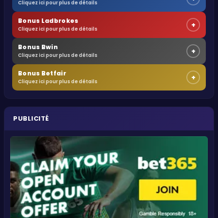
Cliquez ici pour plus de détails
Bonus Ladbrokes
+
Cliquez ici pour plus de détails
Bonus Bwin
+
Cliquez ici pour plus de détails
Bonus Betfair
+
Cliquez ici pour plus de détails
PUBLICITÉ