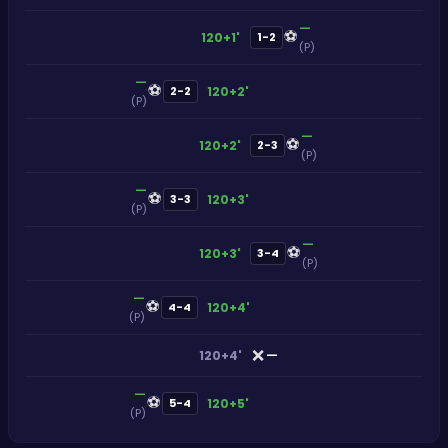
—
⚽
120+1'
1-2
(P)
—
⚽
120+2'
2-2
(P)
—
⚽
120+2'
2-3
(P)
—
⚽
120+3'
3-3
(P)
—
⚽
120+3'
3-4
(P)
—
⚽
120+4'
4-4
(P)
❌
—
120+4'
—
⚽
120+5'
5-4
(P)