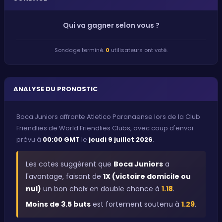
Qui va gagner selon vous ?
Sondage terminé.
0
utilisateurs ont voté.
ANALYSE DU PRONOSTIC
Boca Juniors
affronte
Atletico Paranaense
lors de la Club
Friendlies
de
World
Friendlies Clubs
, avec coup d'envoi
prévu à
00:00
GMT
le
jeudi 9 juillet 2026
.
Les cotes suggèrent que
Boca Juniors
a
l'avantage, faisant de
1X (victoire domicile ou
nul)
un bon choix en double chance à
1.18
.
Moins de 3.5 buts
est fortement soutenu à
1.29
.