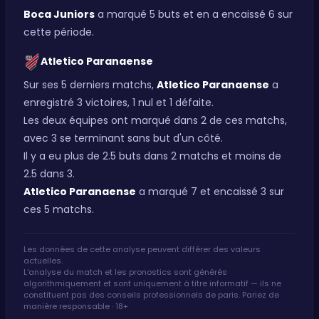
Boca Juniors
a marqué
5
buts et en a encaissé
6
sur
cette période.
Atletico Paranaense
Sur ses
5
derniers matchs,
Atletico Paranaense
a
enregistré
3
victoires
,
1
nul
et
1
défaite
.
Les deux équipes ont marqué dans
2
de ces matchs,
avec
3
se terminant sans but d'un côté.
Il y a eu plus de 2.5 buts dans
2
matchs
et moins de
2.5 dans
3
.
Atletico Paranaense
a marqué
7
et encaissé
3
sur
ces
5
matchs.
Les données de cette analyse peuvent différer des valeurs
actuelles.
L'analyse du match et les pronostics sont générés
algorithmiquement et sont uniquement à titre informatif — ils ne
constituent pas des conseils professionnels de paris. Pariez de
manière responsable · 18+