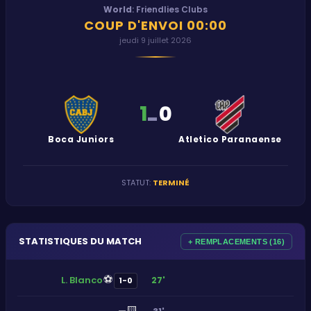
World
:
Friendlies Clubs
COUP D'ENVOI
00:00
jeudi 9 juillet 2026
1
0
-
Boca Juniors
Atletico Paranaense
STATUT
:
TERMINÉ
STATISTIQUES DU MATCH
+ REMPLACEMENTS (16)
⚽
L. Blanco
27'
1-0
🟨