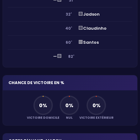
—
31'
🟨
Jadson
32'
🟨
Claudinho
40'
🟥
Santos
60'
🟨
—
82'
CHANCE DE VICTOIRE EN %
0
%
0
%
0
%
VICTOIRE DOMICILE
NUL
VICTOIRE EXTÉRIEUR