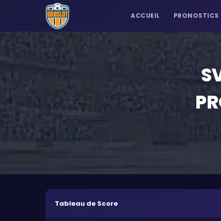
ACCUEIL
PRONOSTICS
S
PR
Tableau de Score