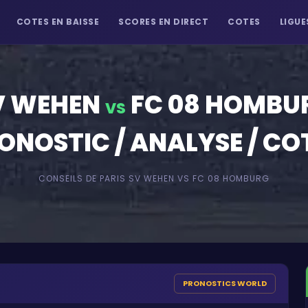
COTES EN BAISSE
SCORES EN DIRECT
COTES
LIGUE
V WEHEN
FC 08 HOMBU
VS
ONOSTIC / ANALYSE / CO
CONSEILS DE PARIS
SV WEHEN
VS
FC 08 HOMBURG
PRONOSTICS WORLD