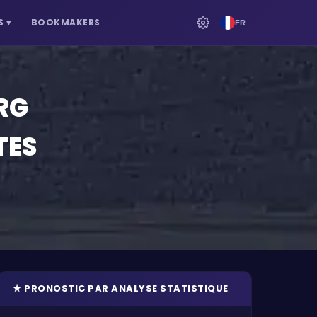
S
▾
BOOKMAKERS
FR
RG
TES
★
PRONOSTIC PAR ANALYSE STATISTIQUE