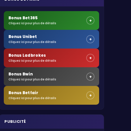
Bonus Bet365
+
Cliquez ici pour plus de détails
Bonus Unibet
+
Cliquez ici pour plus de détails
Bonus Ladbrokes
+
Cliquez ici pour plus de détails
Bonus Bwin
+
Cliquez ici pour plus de détails
Bonus Betfair
+
Cliquez ici pour plus de détails
PUBLICITÉ