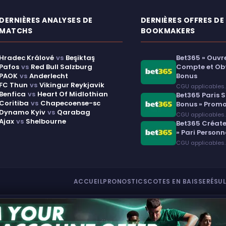
DERNIÈRES ANALYSES DE
DERNIÈRES OFFRES DE
MATCHS
BOOKMAKERS
Hradec Králové
vs
Beşiktaş
Bet365 » Ouvr
Pafos
vs
Red Bull Salzburg
Compte et Ob
PAOK
vs
Anderlecht
Bonus
FC Thun
vs
Vikingur Reykjavik
CGU applicables.
Benfica
vs
Heart Of Midlothian
Bet365 Paris S
Coritiba
vs
Chapecoense-sc
Bonus » Promo
Dynamo Kyiv
vs
Qarabag
CGU applicables.
Ajax
vs
Shelbourne
Bet365 Créate
» Pari Personn
CGU applicables.
ACCUEIL
PRONOSTICS
COTES EN BAISSE
RÉSU