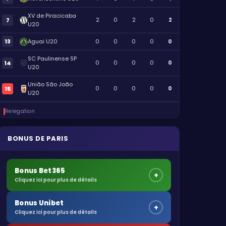
XV de Piracicaba
2
0
2
0
2
7
U20
13
Aguai U20
0
0
0
0
0
SC Paulinense SP
0
0
0
0
0
14
U20
União São João
0
0
0
0
0
15
U20
Relegation
BONUS DE PARIS
Bonus Bet365
+
Cliquez ici pour plus de détails
Bonus Unibet
+
Cliquez ici pour plus de détails