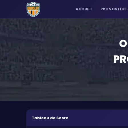
ACCUEIL
PRONOSTICS
O
PR
Tableau de Score