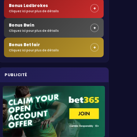
Bonus Ladbrokes
+
Cliquez ici pour plus de détails
Bonus Bwin
+
Cliquez ici pour plus de détails
Bonus Betfair
+
Cliquez ici pour plus de détails
PUBLICITÉ