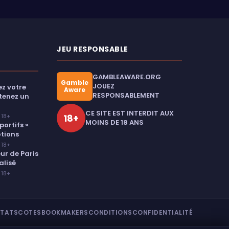
JEU RESPONSABLE
GAMBLEAWARE.ORG
Gamble
JOUEZ
ez votre
Aware
RESPONSABLEMENT
tenez un
CE SITE EST INTERDIT AUX
18+
 18+
MOINS DE 18 ANS
portifs »
tions
 18+
ur de Paris
alisé
 18+
LTATS
COTES
BOOKMAKERS
CONDITIONS
CONFIDENTIALITÉ