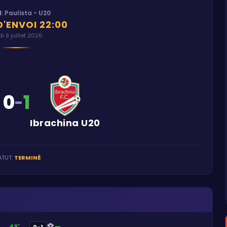
l
:
Paulista - U20
D'ENVOI
22:00
di 9 juillet 2026
0
1
-
Ibrachina U20
ATUT
:
TERMINÉ
⚽
—
43'
0-1