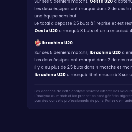
Sur ses
5
derniers matchs,
Oeste U20
a obten
Les deux équipes ont marqué dans
2
de ces
5
m
une équipe sans but.
Le total a dépassé 2.5 buts à
1
reprise
et est res
Oeste U20
a marqué
3
buts et en a encaissé
Ibrachina U20
Sur ses
5
derniers matchs,
Ibrachina U20
a en
Les deux équipes ont marqué dans
2
de ces ma
Il y a eu plus de 2.5 buts dans
4
matchs
et moin
Ibrachina U20
a marqué
16
et encaissé
3
sur 
Les données de cette analyse peuvent différer des valeurs
L'analyse du match et les pronostics sont générés algorith
pas des conseils professionnels de paris. Pariez de maniè