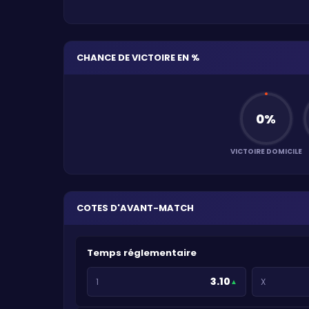
CHANCE DE VICTOIRE EN %
0
%
VICTOIRE DOMICILE
COTES D'AVANT-MATCH
Temps réglementaire
3.10
1
X
▲