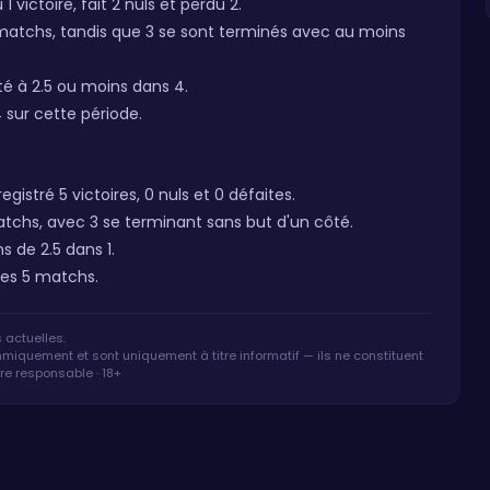
u
1
victoire
, fait
2
nuls
et perdu
2
.
atchs, tandis que
3
se sont terminés avec au moins
té à 2.5 ou moins dans
4
.
4
sur cette période.
registré
5
victoires
,
0
nuls
et
0
défaites
.
tchs, avec
3
se terminant sans but d'un côté.
s de 2.5 dans
1
.
ces
5
matchs.
 actuelles.
miquement et sont uniquement à titre informatif — ils ne constituent
re responsable · 18+