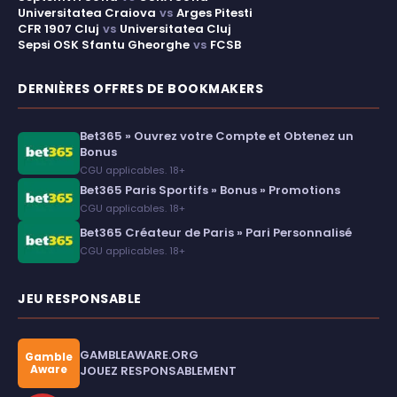
Universitatea Craiova
vs
Arges Pitesti
CFR 1907 Cluj
vs
Universitatea Cluj
Sepsi OSK Sfantu Gheorghe
vs
FCSB
DERNIÈRES OFFRES DE BOOKMAKERS
Bet365 » Ouvrez votre Compte et Obtenez un
Bonus
CGU applicables. 18+
Bet365 Paris Sportifs » Bonus » Promotions
CGU applicables. 18+
Bet365 Créateur de Paris » Pari Personnalisé
CGU applicables. 18+
JEU RESPONSABLE
GAMBLEAWARE.ORG
Gamble
Aware
JOUEZ RESPONSABLEMENT