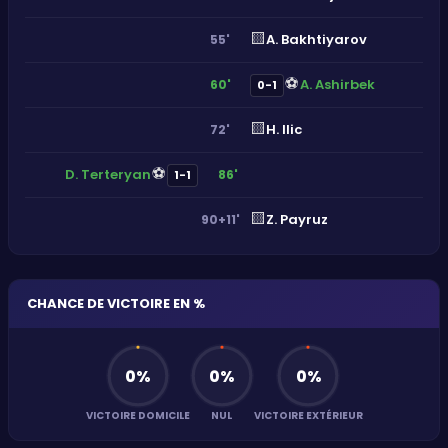
🟨
A. Bakhtiyarov
55'
⚽
A. Ashirbek
60'
0-1
🟨
H. Ilic
72'
⚽
D. Terteryan
86'
1-1
🟨
Z. Payruz
90+11'
CHANCE DE VICTOIRE EN %
0
%
0
%
0
%
VICTOIRE DOMICILE
NUL
VICTOIRE EXTÉRIEUR