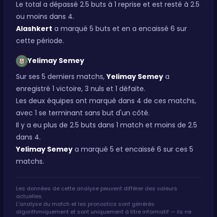
Le total a dépassé 2.5 buts à
1
reprise
et est resté à 2.5
ou moins dans
4
.
Alashkert
a marqué
5
buts et en a encaissé
6
sur
cette période.
Yelimay Semey
Sur ses
5
derniers matchs,
Yelimay Semey
a
enregistré
1
victoire
,
3
nuls
et
1
défaite
.
Les deux équipes ont marqué dans
4
de ces matchs,
avec
1
se terminant sans but d'un côté.
Il y a eu plus de 2.5 buts dans
1
match
et moins de 2.5
dans
4
.
Yelimay Semey
a marqué
5
et encaissé
6
sur ces
5
matchs.
Les données de cette analyse peuvent différer des valeurs
actuelles.
L'analyse du match et les pronostics sont générés
algorithmiquement et sont uniquement à titre informatif — ils ne