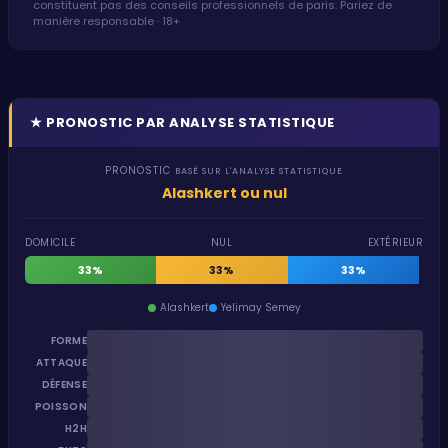
constituent pas des conseils professionnels de paris. Pariez de
manière responsable · 18+
★
PRONOSTIC PAR ANALYSE STATISTIQUE
PRONOSTIC
BASÉ SUR L'ANALYSE STATISTIQUE
Alashkert ou nul
DOMICILE
NUL
EXTÉRIEUR
33%
33%
33%
Alashkert
Yelimay Semey
FORME
ATTAQUE
DÉFENSE
POISSON
H2H