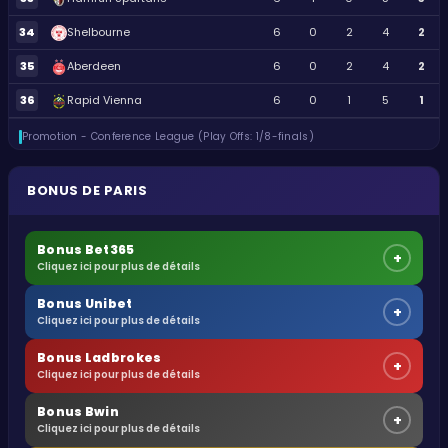
34
Shelbourne
6
0
2
4
2
35
Aberdeen
6
0
2
4
2
36
Rapid Vienna
6
0
1
5
1
Promotion - Conference League (Play Offs: 1/8-finals)
BONUS DE PARIS
Bonus Bet365
+
Cliquez ici pour plus de détails
Bonus Unibet
+
Cliquez ici pour plus de détails
Bonus Ladbrokes
+
Cliquez ici pour plus de détails
Bonus Bwin
+
Cliquez ici pour plus de détails