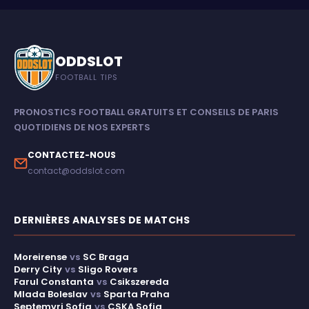
ODDSLOT
FOOTBALL TIPS
PRONOSTICS FOOTBALL GRATUITS ET CONSEILS DE PARIS
QUOTIDIENS DE NOS EXPERTS
CONTACTEZ-NOUS
contact@oddslot.com
DERNIÈRES ANALYSES DE MATCHS
Moreirense
vs
SC Braga
Derry City
vs
Sligo Rovers
Farul Constanta
vs
Csikszereda
Mlada Boleslav
vs
Sparta Praha
Septemvri Sofia
vs
CSKA Sofia