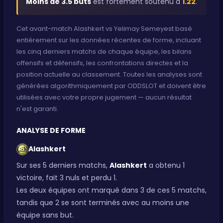
Moins de 3.5 buts
est fortement soutenu à
1.22
.
Cet avant-match
Alashkert
vs
Yelimay Semey
est basé
entièrement sur les données récentes de forme, incluant
les cinq derniers matchs de chaque équipe, les bilans
offensifs et défensifs, les confrontations directes et la
position actuelle au classement. Toutes les analyses sont
générées algorithmiquement par ODDSLOT et doivent être
utilisées avec votre propre jugement — aucun résultat
n'est garanti.
ANALYSE DE FORME
Alashkert
Sur ses
5
derniers matchs,
Alashkert
a obtenu
1
victoire
, fait
3
nuls
et perdu
1
.
Les deux équipes ont marqué dans
3
de ces
5
matchs,
tandis que
2
se sont terminés avec au moins une
équipe sans but.