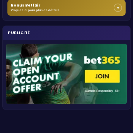
Bonus Betfair
+
Cliquez ici pour plus de détails
PUBLICITÉ