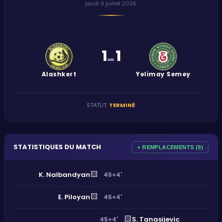
jeudi 9 juillet 2026
1
1
-
Alashkert
Yelimay Semey
STATUT
:
TERMINÉ
STATISTIQUES DU MATCH
+ REMPLACEMENTS (9)
🟨
K. Nalbandyan
45+4'
🟨
E. Piloyan
45+4'
🟨
S. Tanasijevic
45+4'