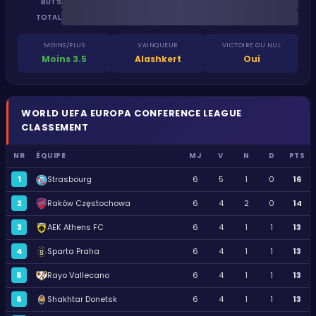
BUTS
TOTAL
MOINS/PLUS
VAINQUEUR
VICTOIRE OU NUL
Moins 3.5
Alashkert
Oui
WORLD
UEFA EUROPA CONFERENCE LEAGUE
CLASSEMENT
NR
ÉQUIPE
MJ
V
N
D
PTS
1
Strasbourg
6
5
1
0
16
2
Raków Częstochowa
6
4
2
0
14
3
AEK Athens FC
6
4
1
1
13
4
Sparta Praha
6
4
1
1
13
5
Rayo Vallecano
6
4
1
1
13
6
Shakhtar Donetsk
6
4
1
1
13