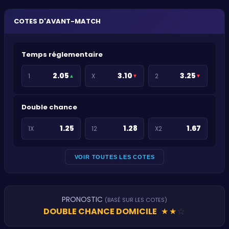
COTES D'AVANT-MATCH
Temps réglementaire
2.05
3.10
3.25
1
X
2
▲
▼
▼
Double chance
1.25
1.28
1.67
1X
12
X2
VOIR TOUTES LES COTES
PRONOSTIC
(BASÉ SUR LES COTES)
DOUBLE CHANCE DOMICILE
★
★
★