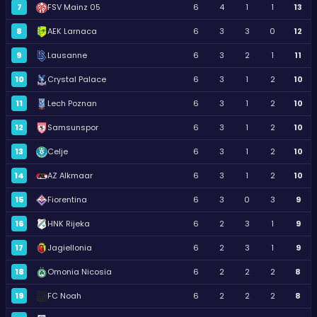
7
FSV Mainz 05
6
4
1
1
13
8
AEK Larnaca
6
3
3
0
12
9
Lausanne
6
3
2
1
11
10
Crystal Palace
6
3
1
2
10
11
Lech Poznan
6
3
1
2
10
12
Samsunspor
6
3
1
2
10
13
Celje
6
3
1
2
10
14
AZ Alkmaar
6
3
1
2
10
15
Fiorentina
6
3
0
3
9
16
HNK Rijeka
6
2
3
1
9
17
Jagiellonia
6
2
3
1
9
18
Omonia Nicosia
6
2
2
2
8
19
FC Noah
6
2
2
2
8