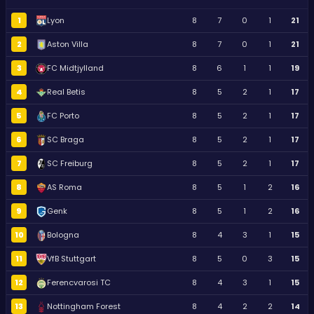
1
Lyon
8
7
0
1
21
2
Aston Villa
8
7
0
1
21
3
FC Midtjylland
8
6
1
1
19
4
Real Betis
8
5
2
1
17
5
FC Porto
8
5
2
1
17
6
SC Braga
8
5
2
1
17
7
SC Freiburg
8
5
2
1
17
8
AS Roma
8
5
1
2
16
9
Genk
8
5
1
2
16
10
Bologna
8
4
3
1
15
11
VfB Stuttgart
8
5
0
3
15
12
Ferencvarosi TC
8
4
3
1
15
13
Nottingham Forest
8
4
2
2
14