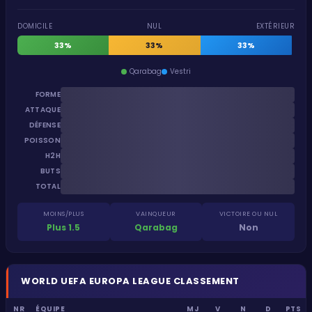
DOMICILE
NUL
EXTÉRIEUR
33%
33%
33%
Qarabag
Vestri
FORME
ATTAQUE
DÉFENSE
POISSON
H2H
BUTS
TOTAL
MOINS/PLUS
VAINQUEUR
VICTOIRE OU NUL
Plus 1.5
Qarabag
Non
WORLD
UEFA EUROPA LEAGUE
CLASSEMENT
NR
ÉQUIPE
MJ
V
N
D
PTS