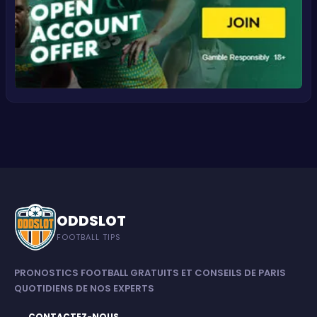
ODDSLOT
FOOTBALL TIPS
PRONOSTICS FOOTBALL GRATUITS ET CONSEILS DE PARIS
QUOTIDIENS DE NOS EXPERTS
CONTACTEZ-NOUS