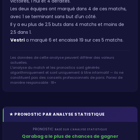
victoires
,
1
nul
et
4
défaites
.
Les deux équipes ont marqué dans
4
de ces matchs,
avec
1
se terminant sans but d'un côté.
Il y a eu plus de 2.5 buts dans
4
matchs
et moins de
2.5 dans
1
.
Vestri
a marqué
6
et encaissé
19
sur ces
5
matchs.
Les données de cette analyse peuvent différer des valeurs
actuelles.
L'analyse du match et les pronostics sont générés
algorithmiquement et sont uniquement à titre informatif — ils ne
constituent pas des conseils professionnels de paris. Pariez de
manière responsable · 18+
★
PRONOSTIC PAR ANALYSE STATISTIQUE
PRONOSTIC
BASÉ SUR L'ANALYSE STATISTIQUE
Qarabag a le plus de chances de gagner