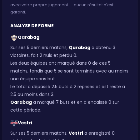
avec votre propre jugement — aucun résultat n'est
garanti.
ANALYSE DE FORME
Qarabag
Sur ses
5
derniers matchs,
Qarabag
a obtenu
3
victoires
, fait
2
nuls
et perdu
0
.
Les deux équipes ont marqué dans
0
de ces
5
matchs, tandis que
5
se sont terminés avec au moins
une équipe sans but.
Le total a dépassé 2.5 buts à
2
reprises
et est resté à
2.5 ou moins dans
3
.
Qarabag
a marqué
7
buts et en a encaissé
0
sur
cette période.
Vestri
Sur ses
5
derniers matchs,
Vestri
a enregistré
0