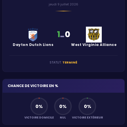
jeudi 9 juillet 2026
1
0
-
Dayton Dutch Lions
West Virginia Alliance
STATUT
:
TERMINÉ
CHANCE DE VICTOIRE EN %
0
%
0
%
0
%
VICTOIRE DOMICILE
NUL
VICTOIRE EXTÉRIEUR