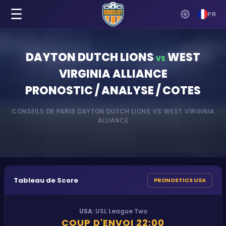
☰
FR
DAYTON DUTCH LIONS
WEST
VS
VIRGINIA ALLIANCE
PRONOSTIC / ANALYSE / COTES
CONSEILS DE PARIS
DAYTON DUTCH LIONS
VS
WEST VIRGINIA
ALLIANCE
Tableau de Score
PRONOSTICS USA
USA
:
USL League Two
COUP D'ENVOI
22:00