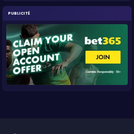
PUBLICITÉ