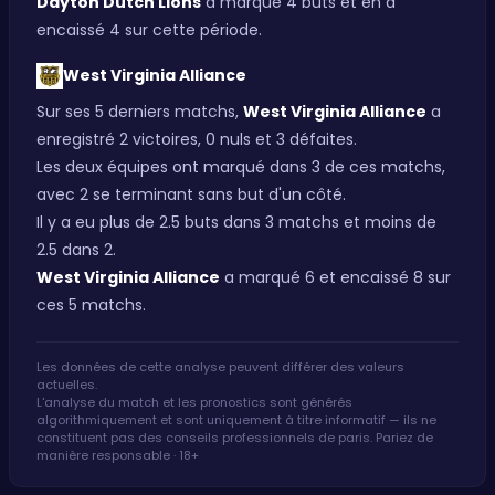
Dayton Dutch Lions
a marqué
4
buts et en a
encaissé
4
sur cette période.
West Virginia Alliance
Sur ses
5
derniers matchs,
West Virginia Alliance
a
enregistré
2
victoires
,
0
nuls
et
3
défaites
.
Les deux équipes ont marqué dans
3
de ces matchs,
avec
2
se terminant sans but d'un côté.
Il y a eu plus de 2.5 buts dans
3
matchs
et moins de
2.5 dans
2
.
West Virginia Alliance
a marqué
6
et encaissé
8
sur
ces
5
matchs.
Les données de cette analyse peuvent différer des valeurs
actuelles.
L'analyse du match et les pronostics sont générés
algorithmiquement et sont uniquement à titre informatif — ils ne
constituent pas des conseils professionnels de paris. Pariez de
manière responsable · 18+