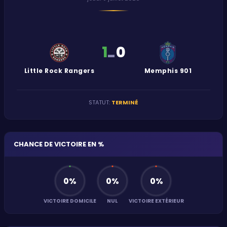
1
0
-
Little Rock Rangers
Memphis 901
STATUT
:
TERMINÉ
CHANCE DE VICTOIRE EN %
0
%
0
%
0
%
VICTOIRE DOMICILE
NUL
VICTOIRE EXTÉRIEUR