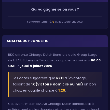
Qui va gagner selon vous ?
Sondage terminé.
0
utilisateurs ont voté.
ANALYSE DU PRONOSTIC
RKC
affronte
Chicago Dutch Lions
lors de la Group Stage
de
USA
USL League Two
, avec coup d'envoi prévu à
00:00
GMT
le
jeudi 9 juillet 2026
.
Les cotes suggèrent que
RKC
a l'avantage,
faisant de
1X (victoire domicile ou nul)
un bon
choix en double chance à
1.25
.
Cet avant-match
RKC
vs
Chicago Dutch Lions
est basé
entièrement sur les données récentes de forme, incluant