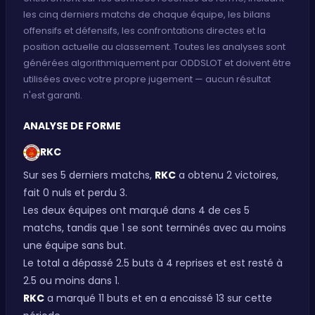
les cinq derniers matchs de chaque équipe, les bilans
offensifs et défensifs, les confrontations directes et la
position actuelle au classement. Toutes les analyses sont
générées algorithmiquement par ODDSLOT et doivent être
utilisées avec votre propre jugement — aucun résultat
n'est garanti.
ANALYSE DE FORME
RKC
Sur ses
5
derniers matchs,
RKC
a obtenu
2
victoires
,
fait
0
nuls
et perdu
3
.
Les deux équipes ont marqué dans
4
de ces
5
matchs, tandis que
1
se sont terminés avec au moins
une équipe sans but.
Le total a dépassé 2.5 buts à
4
reprises
et est resté à
2.5 ou moins dans
1
.
RKC
a marqué
11
buts et en a encaissé
13
sur cette