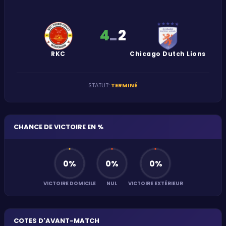
4
2
-
RKC
Chicago Dutch Lions
STATUT
:
TERMINÉ
CHANCE DE VICTOIRE EN %
0
%
0
%
0
%
VICTOIRE DOMICILE
NUL
VICTOIRE EXTÉRIEUR
COTES D'AVANT-MATCH