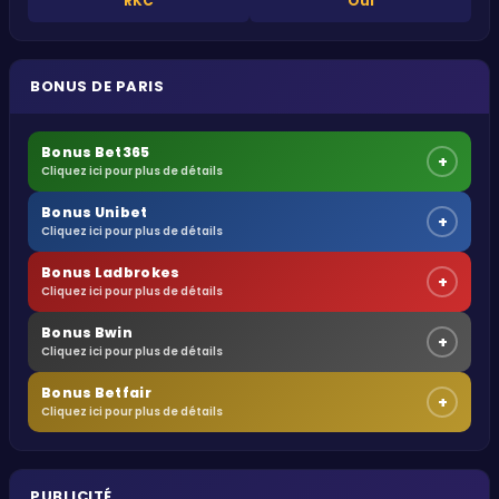
RKC
Oui
BONUS DE PARIS
Bonus Bet365
+
Cliquez ici pour plus de détails
Bonus Unibet
+
Cliquez ici pour plus de détails
Bonus Ladbrokes
+
Cliquez ici pour plus de détails
Bonus Bwin
+
Cliquez ici pour plus de détails
Bonus Betfair
+
Cliquez ici pour plus de détails
PUBLICITÉ