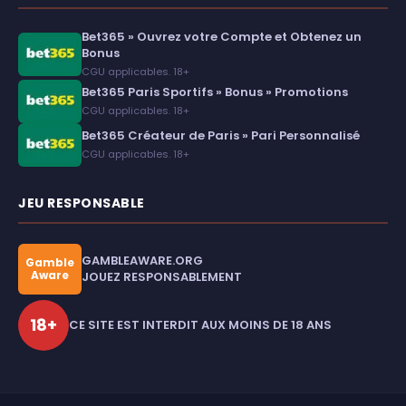
Bet365 » Ouvrez votre Compte et Obtenez un
Bonus
CGU applicables. 18+
Bet365 Paris Sportifs » Bonus » Promotions
CGU applicables. 18+
Bet365 Créateur de Paris » Pari Personnalisé
CGU applicables. 18+
JEU RESPONSABLE
GAMBLEAWARE.ORG
Gamble
Aware
JOUEZ RESPONSABLEMENT
18+
CE SITE EST INTERDIT AUX MOINS DE 18 ANS